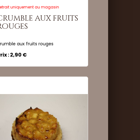
etrait uniquement au magasin
crumble aux fruits
ité :
rouges
rumble aux fruits rouges
Commander
rix : 2,90 €