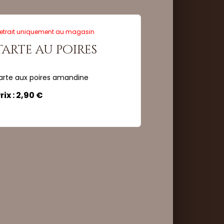
etrait uniquement au magasin
tarte au poires
ité :
arte aux poires amandine
rix : 2,90 €
Commander