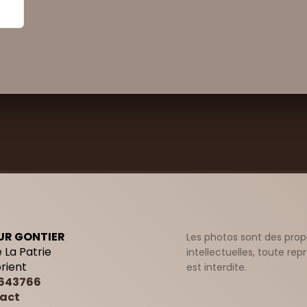
UR GONTIER
Les photos sont des prop
 La Patrie
intellectuelles, toute re
orient
est interdite.
643766
act