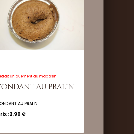
ité :
Commander
etrait uniquement au magasin
fondant au pralin
ONDANT AU PRALIN
rix : 2,90 €