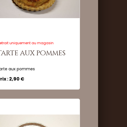
ité :
Commander
etrait uniquement au magasin
tarte aux pommes
arte aux pommes
rix : 2,90 €