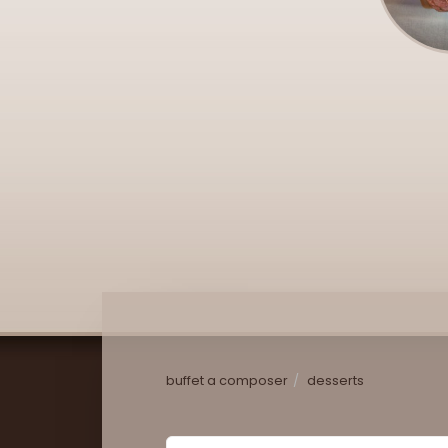
buffet a composer
desserts