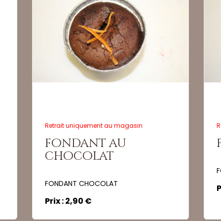
Quantité :
Quant
Commander
Retrait uniquement au magasin
R
fondant au
chocolat
F
FONDANT CHOCOLAT
P
Prix : 2,90 €