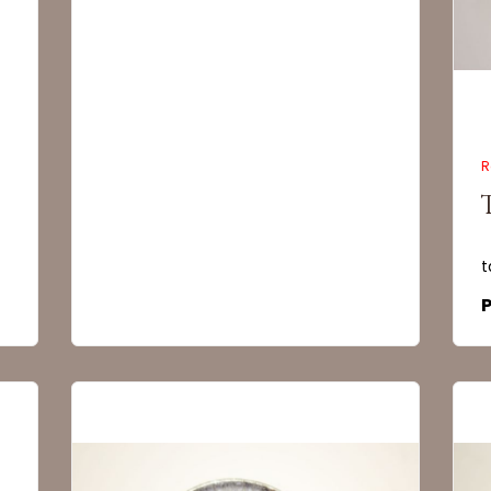
Quantité :
Quant
Commander
R
t
P