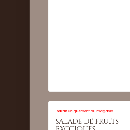
Quantité :
Commander
Retrait uniquement au magasin
salade de fruits
exotiques