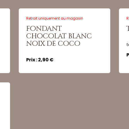
Retrait uniquement au magasin
R
fondant
Quantité :
Quant
chocolat blanc
noix de coco
t
P
Commander
Prix : 2,90 €