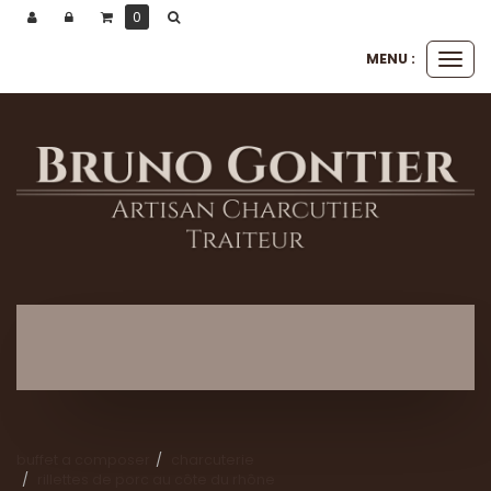
0
MENU :
Ouvri
le
men
buffet a composer
charcuterie
rillettes de porc au côte du rhône