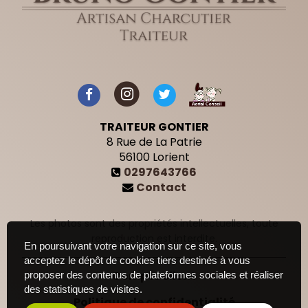
TRAITEUR GONTIER
8 Rue de La Patrie
56100
Lorient
0297643766
Contact
Les photos sont des propriétés intellectuelles, toute
reproduction est interdite.
En poursuivant votre navigation sur ce site, vous
acceptez le dépôt de cookies tiers destinés à vous
Compte client
proposer des contenus de plateformes sociales et réaliser
des statistiques de visites.
Politique de confidentialité